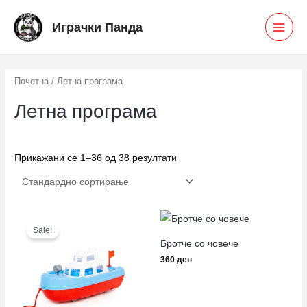
Skip
MAI
Играчки Панда
to
MEN
content
Почетна
/ Летна програма
Летна програма
Прикажани се 1–36 од 38 резултати
Original
Current
price
price
Sale!
was:
is:
Бротче со човече
320 ден.
260 ден.
360
ден