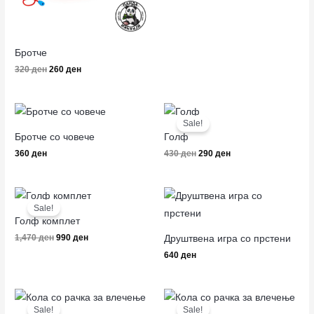
Бротче
320
ден
260
ден
Original
Current
price
price
Sale!
was:
is:
Бротче со човече
Голф
430 ден.
290 ден.
360
ден
430
ден
290
ден
Original
Current
price
price
Sale!
was:
is:
Голф комплет
1,470 ден.
990 ден.
Друштвена игра со прстени
1,470
ден
990
ден
640
ден
Original
Current
Original
Current
price
price
price
price
Sale!
Sale!