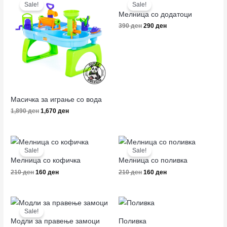
price
price
price
price
Sale!
Sale!
was:
is:
was:
is:
Мелница со додатоци
1,890 ден.
1,670 ден.
390 ден.
290 ден.
390
ден
290
ден
Масичка за играње со вода
1,890
ден
1,670
ден
Original
Current
Original
Current
price
price
price
price
Sale!
Sale!
was:
is:
was:
is:
Мелница со кофичка
Мелница со поливка
210 ден.
160 ден.
210 ден.
160 ден.
210
ден
160
ден
210
ден
160
ден
Original
Current
price
price
Sale!
was:
is:
Модли за правење замоци
Поливка
230 ден.
170 ден.