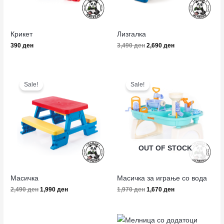
Крикет
Лизгалка
390
ден
3,490
ден
2,690
ден
Original
Current
Original
Current
price
price
price
price
Sale!
Sale!
was:
is:
was:
is:
2,490 ден.
1,990 ден.
1,970 ден.
1,670 ден.
OUT OF STOCK
Масичка
Масичка за играње со вода
2,490
ден
1,990
ден
1,970
ден
1,670
ден
Original
Current
Original
Current