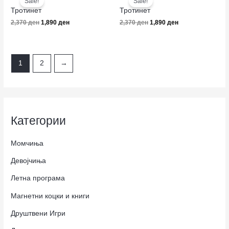
Sale!
Sale!
was:
is:
was:
is:
Тротинет
Тротинет
2,370 ден.
1,890 ден.
2,370 ден.
1,890 ден.
2,370
ден
1,890
ден
2,370
ден
1,890
ден
1
2
→
Категории
Момчиња
Девојчиња
Летна програма
Магнетни коцки и книги
Друштвени Игри