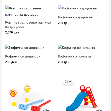
Кофичка со додатоци
Комплет за ловење пајчиња
230
ден
за две деца
2,570
ден
Кофичка со додатоци
Кофичка со поливка
230
ден
230
ден
Original
Current
price
price
Sale!
was:
is:
3,490 ден.
2,690 ден.