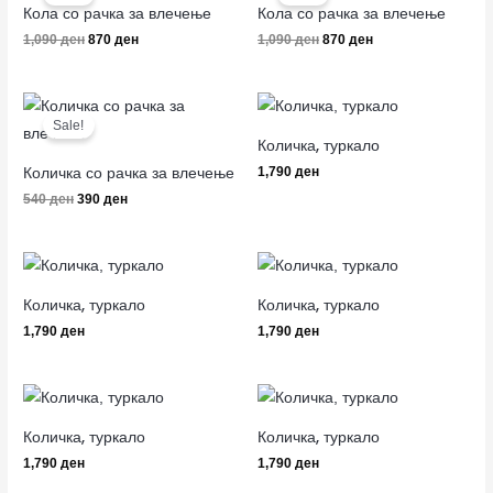
was:
is:
was:
is:
Кола со рачка за влечење
Кола со рачка за влечење
1,090 ден.
870 ден.
1,090 ден.
870 ден.
1,090
ден
870
ден
1,090
ден
870
ден
Original
Current
price
price
Sale!
was:
is:
Количка, туркало
540 ден.
390 ден.
Количка со рачка за влечење
1,790
ден
540
ден
390
ден
Количка, туркало
Количка, туркало
1,790
ден
1,790
ден
Количка, туркало
Количка, туркало
1,790
ден
1,790
ден