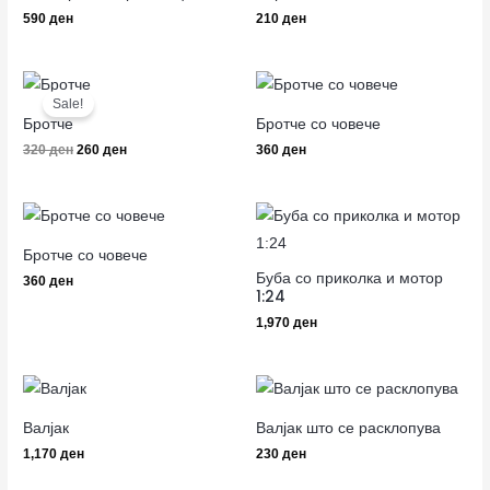
590
ден
210
ден
Original
Current
price
price
Sale!
was:
is:
Бротче
Бротче со човече
320 ден.
260 ден.
320
ден
260
ден
360
ден
Бротче со човече
Буба со приколка и мотор
360
ден
1:24
1,970
ден
Валјак
Валјак што се расклопува
1,170
ден
230
ден