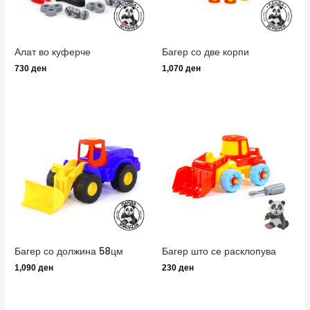
Алат во куферче
Багер со две корпи
730
ден
1,070
ден
Багер со должина 58цм
Багер што се расклопува
1,090
ден
230
ден