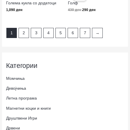
was:
is:
Голема кукла со додатоци
Голф
430 ден.
290 ден.
1,090
ден
430
ден
290
ден
1
2
3
4
5
6
7
→
Категории
Момчиња
Девојчиња
Летна програма
Магнетни коцки и книги
Друштвени Игри
Дрвени