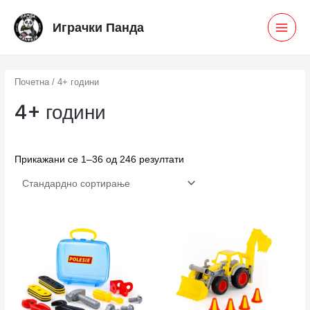
Skip
MAI
Играчки Панда
to
MEN
content
Почетна
/ 4+ години
4+ години
Прикажани се 1–36 од 246 резултати