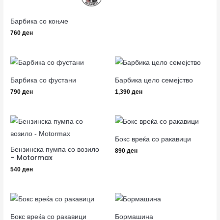
Барбика со коњче
760
ден
Барбика со фустани
Барбика цело семејство
790
ден
1,390
ден
Бокс вреќа со ракавици
Бензинска пумпа со возило
890
ден
– Motormax
540
ден
Бокс вреќа со ракавици
Бормашина