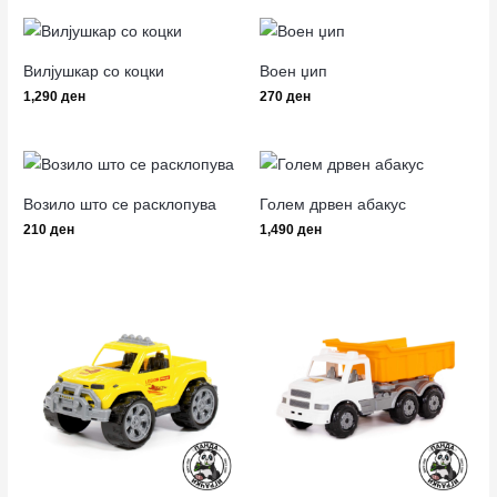
Вилјушкар со коцки
Воен џип
1,290
ден
270
ден
Возило што се расклопува
Голем дрвен абакус
210
ден
1,490
ден