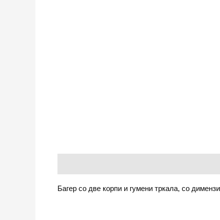
Опис
Багер со две корпи и гумени тркала, со дименз