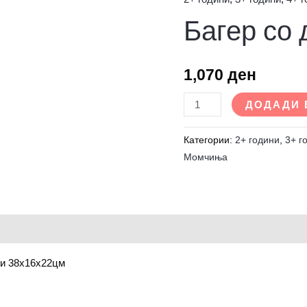
Багер
Багер со 
со
две
корпи
1,070
ден
количина
ДОДАДИ 
Категории:
2+ години
,
3+ г
Момчиња
ии 38х16х22цм