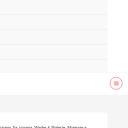
MAI
MEN
години
,
5+ години
,
Wader & Polesie
,
Момчиња