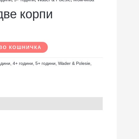
две корпи
ВО КОШНИЧКА
одини
,
4+ години
,
5+ години
,
Wader & Polesie
,