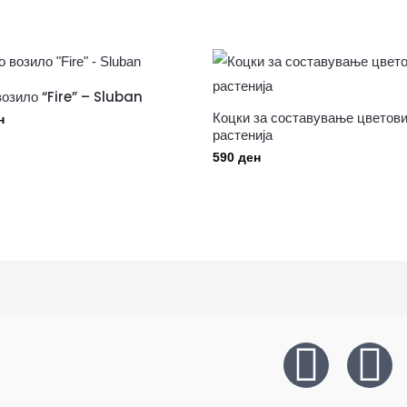
озило “Fire” – Sluban
Коцки за составување цветови
н
растенија
590
ден
F
I