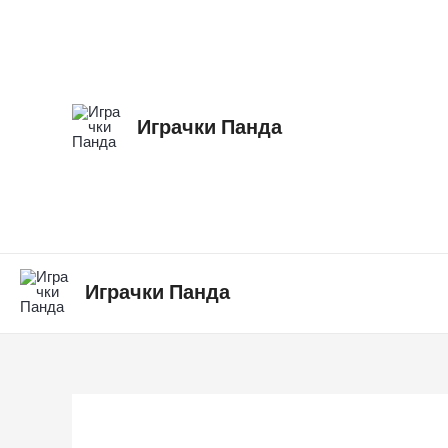
Skip
to
content
Играчки Панда
Играчки Панда