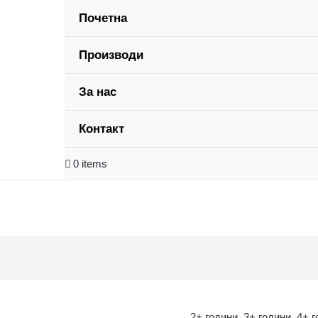
Почетна
Производи
За нас
Контакт
0 items
2+ години
,
3+ години
,
4+ 