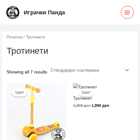
Skip
MAI
Играчки Панда
to
MEN
content
Почетна
/ Тротинети
Тротинети
Showing all 7 results
Original
Current
Original
Current
price
price
price
price
Sale!
Sale!
was:
is:
was:
is:
Тротинет
2,490 ден.
1,990 ден.
2,490 ден.
1,990 ден.
2,490
ден
1,990
ден