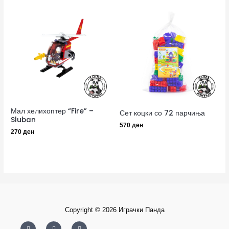
Мал хелихоптер “Fire” –
Сет коцки со 72 парчиња
Sluban
570
ден
270
ден
Copyright © 2026 Играчки Панда
F
I
Y
a
n
o