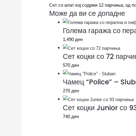
Сет со алат кој содржи 12 парчиња, од по
Може да ви се допадне
Голема гаража со пер
1,490
ден
Сет коцки со 72 парч
570
ден
Чамец “Police” – Slu
270
ден
Сет коцки Junior со 
740
ден