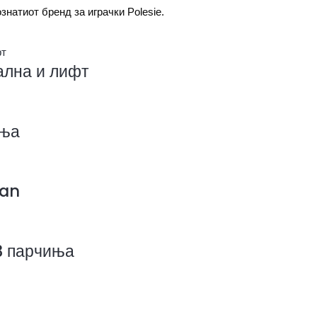
знатиот бренд за играчки Polesie.
ална и лифт
иња
ban
93 парчиња