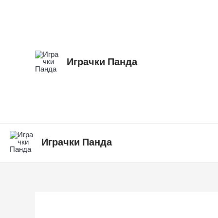
Skip
Сет
to
со
content
алат
количина
Играчки Панда
Играчки Панда