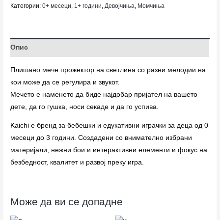
Категории:
0+ месеци
,
1+ години
,
Девојчиња
,
Момчиња
Опис
Плишано мече прожектор на светлина со разни мелодии на
кои може да се регулира и звукот.
Мечето е наменето да биде најдобар пријател на вашето
дете, да го гушка, носи секаде и да го успива.
Kaichi е бренд за бебешки и едукативни играчки за деца од 0
месеци до 3 години. Создадени со внимателно избрани
материјали, нежни бои и интерактивни елементи и фокус на
безбедност, квалитет и развој преку игра.
Може да ви се допадне