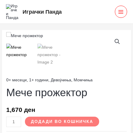
Skip
MAI
Играчки Панда
to
MEN
content
Мече
прожектор
количина
0+ месеци
,
1+ години
,
Девојчиња
,
Момчиња
Мече прожектор
1,670
ден
ДОДАДИ ВО КОШНИЧКА