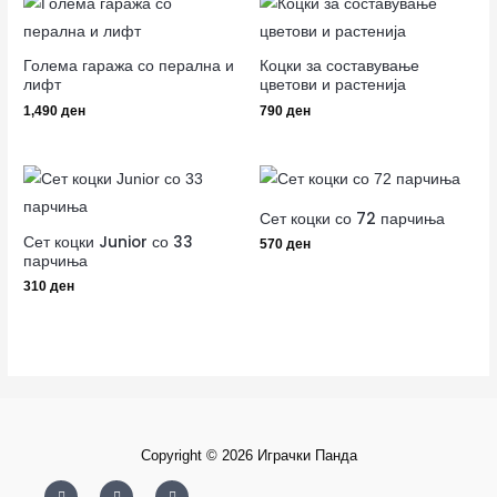
Голема гаража со перална и
Коцки за составување
лифт
цветови и растенија
1,490
ден
790
ден
Сет коцки со 72 парчиња
Сет коцки Junior со 33
570
ден
парчиња
310
ден
Copyright © 2026 Играчки Панда
F
I
Y
a
n
o