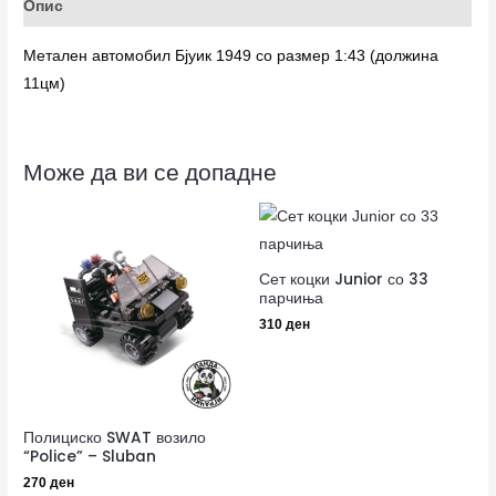
Опис
Метален автомобил Бјуик 1949 со размер 1:43 (должина
11цм)
Може да ви се допадне
Сет коцки Junior со 33
парчиња
310
ден
Полициско SWAT возило
“Police” – Sluban
270
ден