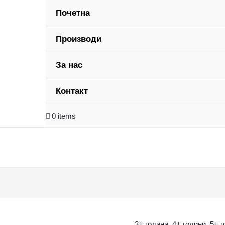
Почетна
Производи
За нас
Контакт
0 items
3+ години
,
4+ години
,
5+ 