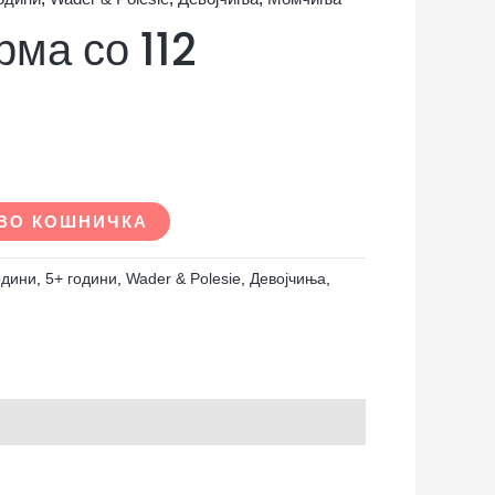
ма со 112
ВО КОШНИЧКА
одини
,
5+ години
,
Wader & Polesie
,
Девојчиња
,