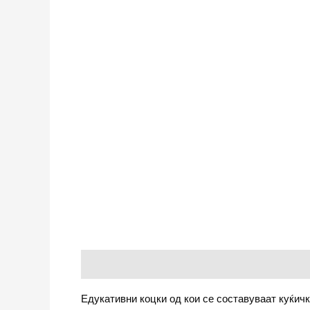
Опис
Едукативни коцки од кои се составуваат куќичк