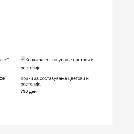
ce” –
Коцки за составување цветови и
растенија
790
ден