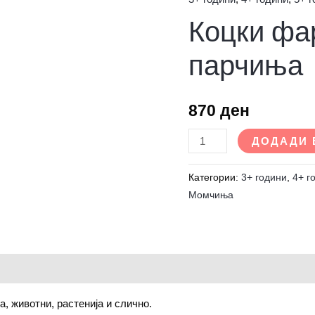
Коцки
Коцки фар
фарма
со
парчиња
112
парчиња
количина
870
ден
ДОДАДИ 
Категории:
3+ години
,
4+ г
Момчиња
а, животни, растенија и слично.