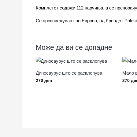
Комплетот содржи 112 парчиња, а се препорачу
Се произведуваат во Европа, од брендот Polesi
Може да ви се допадне
Диносаурус што се расклопува
Мало в
270
ден
270
де