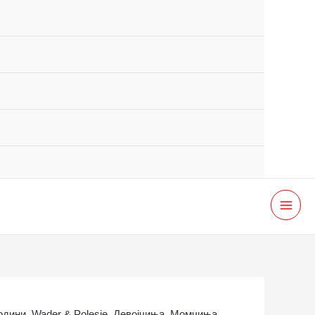
MAI
MEN
години
,
Wader & Polesie
,
Девојчиња
,
Момчиња