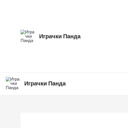
Skip
to
content
Играчки Панда
Играчки Панда