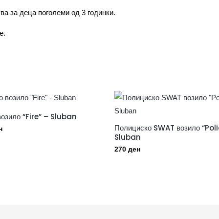
ва за деца поголеми од 3 годинки.
e.
озило “Fire” – Sluban
Полициско SWAT возило “Poli
н
Sluban
270
ден