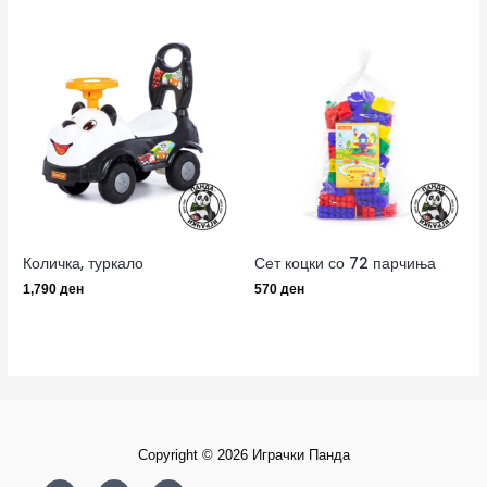
Количка, туркало
Сет коцки со 72 парчиња
1,790
ден
570
ден
Copyright © 2026 Играчки Панда
F
I
Y