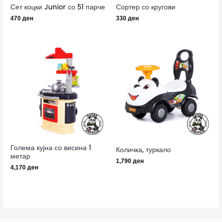
Сет коцки Junior со 51 парче
Сортер со кругови
470
ден
330
ден
Голема кујна со висина 1
Количка, туркало
метар
1,790
ден
4,170
ден