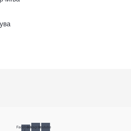
пува
Facebook-
Instagram
Youtube
f