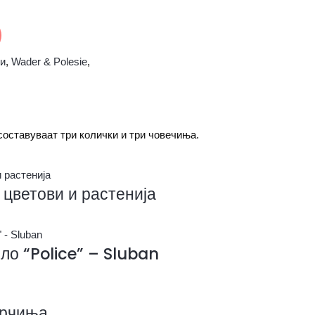
ни
,
Wader & Polesie
,
составуваат три колички и три човечиња.
 цветови и растенија
о “Police” – Sluban
арчиња