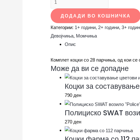
ДОДАДИ ВО КОШНИЧКА
Категории:
1+ години
,
2+ години
,
3+ годи
Девојчиња
,
Момчиња
Опис
Комплет коцки со 28 парчиња, од кои се 
Може да ви се допадне
Коцки за составување
790
ден
Полициско SWAT возил
270
ден
Коцки фарма со 112 п