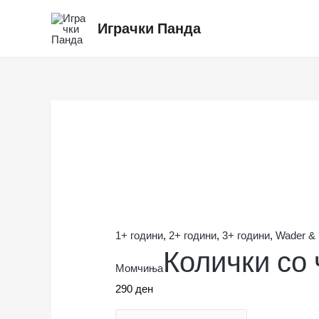
Skip
Колички
Играчки Панда
to
со
content
човечиња
количина
1+ години
,
2+ години
,
3+ години
,
Wader & 
Колички со
Момчиња
290
ден