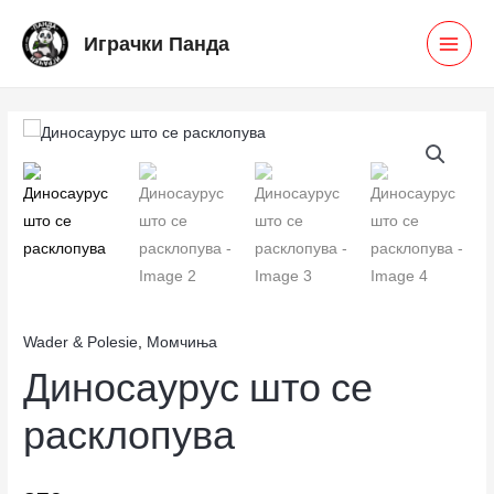
Skip
MAI
Играчки Панда
to
MEN
content
Диносаурус
што
се
расклопува
количина
Wader & Polesie
,
Момчиња
Диносаурус што се
расклопува