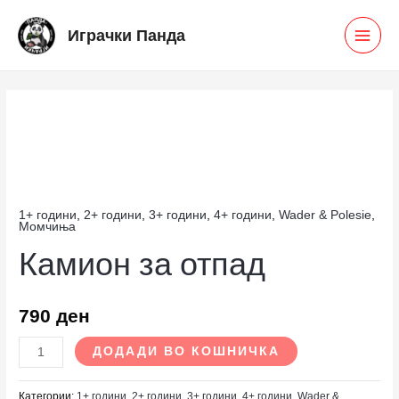
Skip
MAI
Играчки Панда
to
MEN
content
Камион
за
отпад
количина
1+ години
,
2+ години
,
3+ години
,
4+ години
,
Wader & Polesie
,
Момчиња
Камион за отпад
790
ден
ДОДАДИ ВО КОШНИЧКА
Категории:
1+ години
,
2+ години
,
3+ години
,
4+ години
,
Wader &