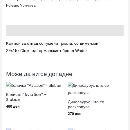
Polesie
,
Момчиња
Опис
Камион за отпад со гумени тркала, со димензии
29х15х20цм, од германскиот бренд Wader.
Може да ви се допадне
Количка “Aviation” –
Sluban
Диносаурус што се
расклопува
460
ден
270
ден