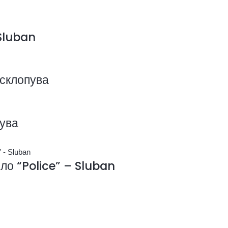
 Sluban
склопува
пува
о “Police” – Sluban