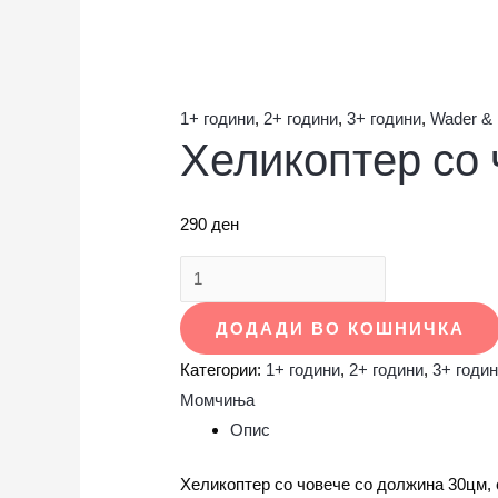
1+ години
,
2+ години
,
3+ години
,
Wader & 
Хеликоптер со 
290
ден
ДОДАДИ ВО КОШНИЧКА
Категории:
1+ години
,
2+ години
,
3+ годи
Момчиња
Опис
Хеликоптер со човече со должина 30цм, о