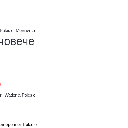
Polesie
,
Момчиња
човече
ни
,
Wader & Polesie
,
д брендот Polesie.