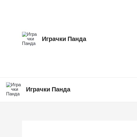
Skip
Хеликоптер
to
со
content
човече
количина
Играчки Панда
Играчки Панда