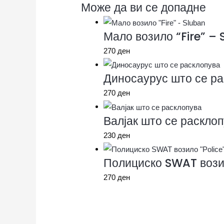
Може да ви се допадне
Мало возило “Fire” –
270
ден
Диносаурус што се ра
270
ден
Валјак што се раскло
230
ден
Полициско SWAT возил
270
ден