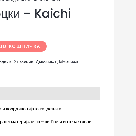
цки – Kaichi
ВО КОШНИЧКА
години
,
2+ години
,
Девојчиња
,
Момчиња
 и координацијата кај децата.
брани материјали, нежни бои и интерактивни