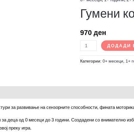
Гумени
Гумени ко
коцки
-
Kaichi
970
ден
количина
ДОДАДИ 
Категории:
0+ месеци
,
1+ 
тури за развивање на сензорните способности, фината моторика
и за деца од 0 месеци до 3 години. Создадени со внимателно из
вој преку игра.