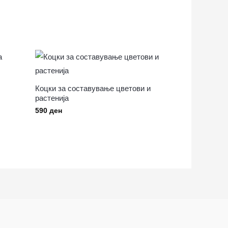
Коцки за составување цветови и
растенија
590
ден