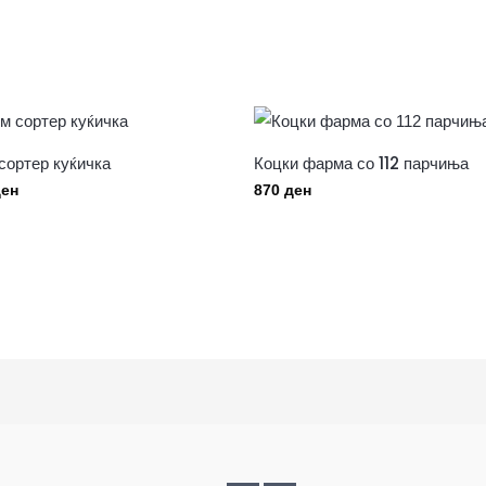
сортер куќичка
Коцки фарма со 112 парчиња
ен
870
ден