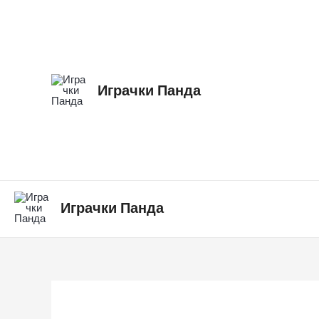
Skip
to
content
Играчки Панда
Играчки Панда