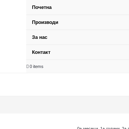
Почетна
Производи
За нас
Контакт
0 items
0+ месеци
,
1+ години
,
2+ 