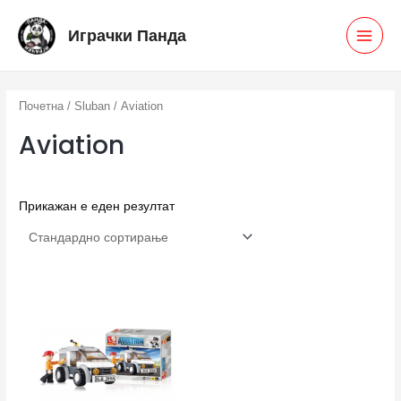
Skip
MAI
Играчки Панда
to
MEN
content
Почетна
/
Sluban
/ Aviation
Aviation
Прикажан е еден резултат