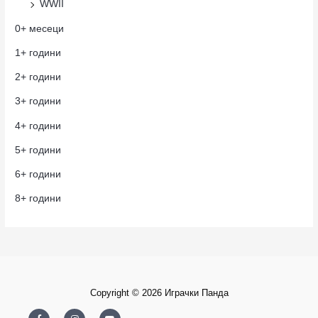
WWII
0+ месеци
1+ години
2+ години
3+ години
4+ години
5+ години
6+ години
8+ години
Copyright © 2026 Играчки Панда
F
I
Y
a
n
o