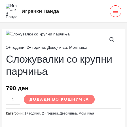
Skip
MAI
Играчки Панда
to
MEN
content
Сложувалки
со
1+ години
,
2+ години
,
Девојчиња
,
Момчиња
крупни
Сложувалки со крупни
парчиња
количина
парчиња
790
ден
ДОДАДИ ВО КОШНИЧКА
Категории:
1+ години
,
2+ години
,
Девојчиња
,
Момчиња