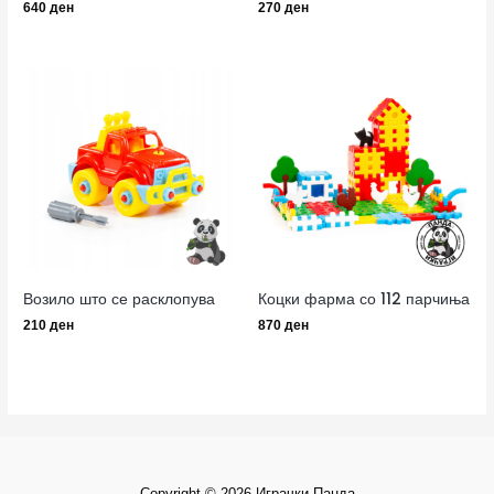
640
ден
270
ден
Возило што се расклопува
Коцки фарма со 112 парчиња
210
ден
870
ден
Copyright © 2026 Играчки Панда