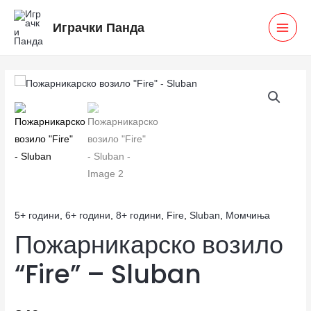
Skip
MAI
Играчки Панда
to
MEN
content
Пожарникарско
возило
"Fire"
-
Sluban
количина
5+ години
,
6+ години
,
8+ години
,
Fire
,
Sluban
,
Момчиња
Пожарникарско возило
“Fire” – Sluban