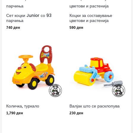
Сет коцки Junior со 93
Коцки за составување
парчиња
цветови и растенија
740
ден
590
ден
Количка, туркало
Валјак што се расклопува
1,790
ден
230
ден