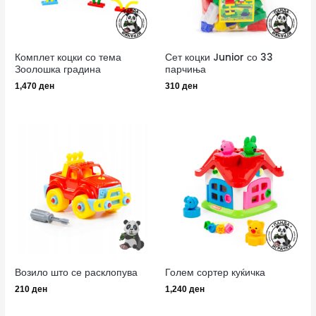
Комплет коцки со тема
Сет коцки Junior со 33
Зоолошка градина
парчиња
1,470
ден
310
ден
Возило што се расклопува
Голем сортер куќичка
210
ден
1,240
ден