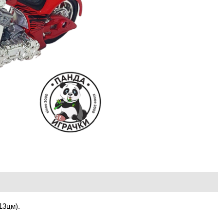
13цм).