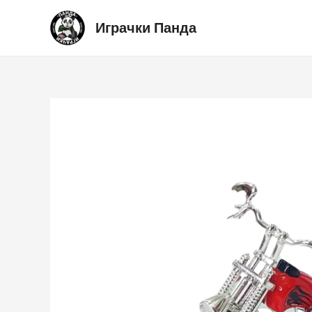
Skip
Играчки Панда
to
content