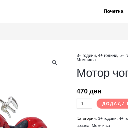
Почетна
3+ години
,
4+ години
,
5+ 
Мотор
Момчиња
чопер
Мотор чо
количина
470
ден
ДОДАДИ 
Категории:
3+ години
,
4+ г
возила
,
Момчиња