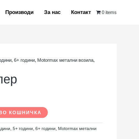
Производи
За нас
Контакт
0 items
години
,
6+ години
,
Motormax метални возила
,
пер
ВО КОШНИЧКА
одини
,
5+ години
,
6+ години
,
Motormax метални