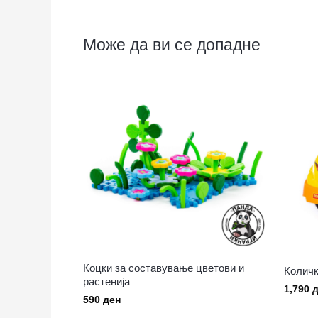
Може да ви се допадне
Коцки за составување цветови и
Количк
растенија
1,790
д
590
ден