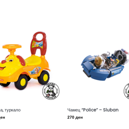
а, туркало
Чамец “Police” – Sluban
ен
270
ден