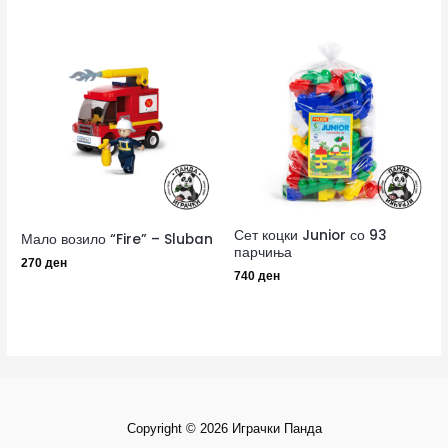
Сет коцки Junior со 93
Мало возило “Fire” – Sluban
парчиња
270
ден
740
ден
Copyright © 2026 Играчки Панда
F
I
Y