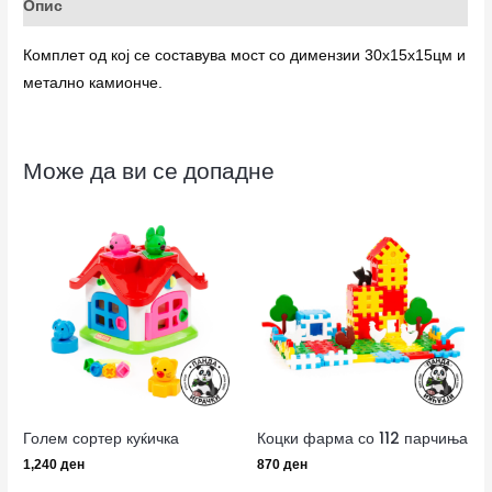
Опис
Комплет од кој се составува мост со димензии 30х15х15цм и
метално камионче.
Може да ви се допадне
Голем сортер куќичка
Коцки фарма со 112 парчиња
1,240
ден
870
ден