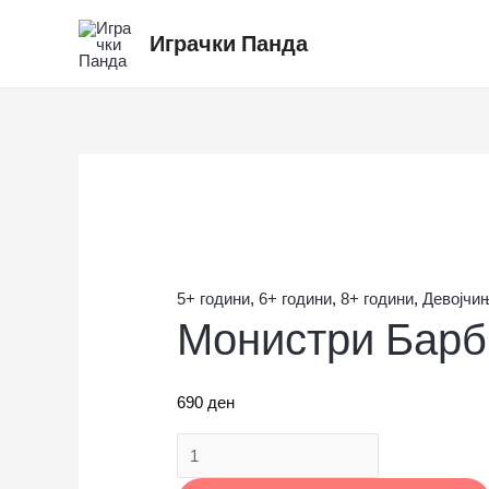
Skip
Монистри
Играчки Панда
to
Барби
content
количина
5+ години
,
6+ години
,
8+ години
,
Девојчи
Монистри Барб
690
ден