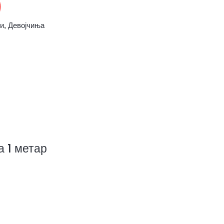
ни
,
Девојчиња
а 1 метар