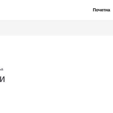
Почетна
ња
и