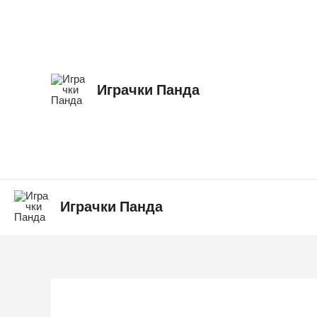
Skip
to
content
Играчки Панда
Играчки Панда