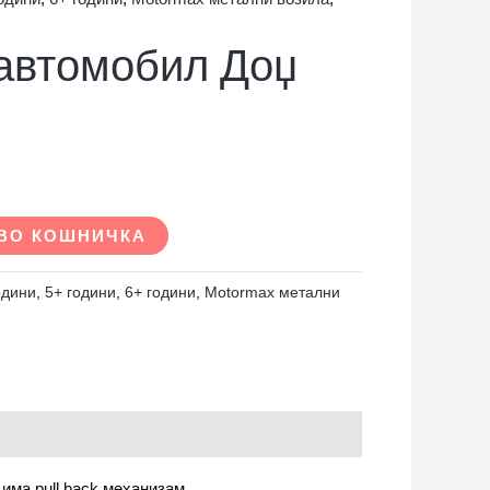
автомобил Доџ
р
ВО КОШНИЧКА
одини
,
5+ години
,
6+ години
,
Motormax метални
има pull back механизам.