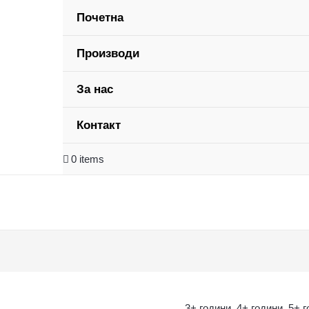
Почетна
Производи
За нас
Контакт
0 items
3+ години
,
4+ години
,
5+ 