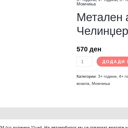
Метален
Момчиња
автомобил
Метален 
Доџ
Челинџер
Челинџе
количина
570
ден
ДОДАДИ 
Категории:
3+ години
,
4+ г
возила
,
Момчиња
4 (со должина 11цм). На автомобилот му се отвараат вратите и 