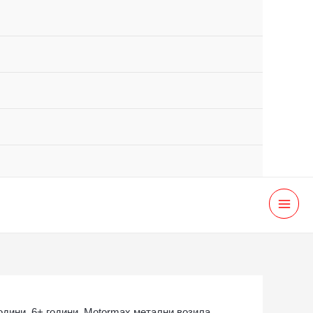
MAI
MEN
години
,
6+ години
,
Motormax метални возила
,