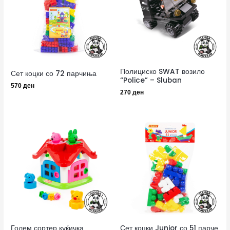
Полициско SWAT возило
Сет коцки со 72 парчиња
“Police” – Sluban
570
ден
270
ден
Голем сортер куќичка
Сет коцки Junior со 51 парче