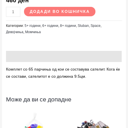
460
ден
ДОДАДИ ВО КОШНИЧКА
Категории:
5+ години
,
6+ години
,
8+ години
,
Sluban
,
Space
,
Девојчиња
,
Момчиња
Опис
Комплет со 65 парчиња од кои се составува сателит. Кога ќе
се состави, сателитот е со должина 9.5цм.
Може да ви се допадне