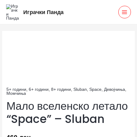
Skip
MAI
Играчки Панда
to
MEN
content
Мало
вселенско
летало
“Space”
–
Sluban
количина
5+ години
,
6+ години
,
8+ години
,
Sluban
,
Space
,
Девојчиња
,
Момчиња
Мало вселенско летало
“Space” – Sluban