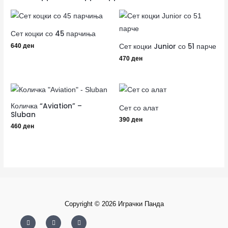
Сет коцки со 45 парчиња
Сет коцки Junior со 51 парче
640
ден
470
ден
Количка “Aviation” –
Сет со алат
Sluban
390
ден
460
ден
Copyright © 2026 Играчки Панда
F
I
Y
a
n
o
c
s
u