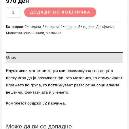
970
ден
ДОДАДИ ВО КОШНИЧКА
Категории:
2+ години
,
3+ години
,
4+ години
,
5+ години
,
Девојчиња
,
Магнетни коцки и книги
,
Момчиња
Опис
Едукативни магнетни коцки кои овозможуваат на децата
преку игра да ја развиваат фината моторика, го стимулираат
играњето во група, го поттикнуваат развојот на социјалните
вештини, фантазијата и учењето.
Комплетот содржи 32 парчиња.
Може да ви се допадне