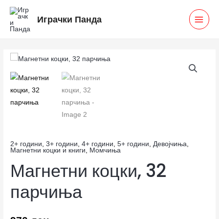
Skip
MAI
Играчки Панда
to
MEN
content
Магнетни
коцки,
32
парчиња
количина
2+ години
,
3+ години
,
4+ години
,
5+ години
,
Девојчиња
,
Магнетни коцки и книги
,
Момчиња
Магнетни коцки, 32
парчиња