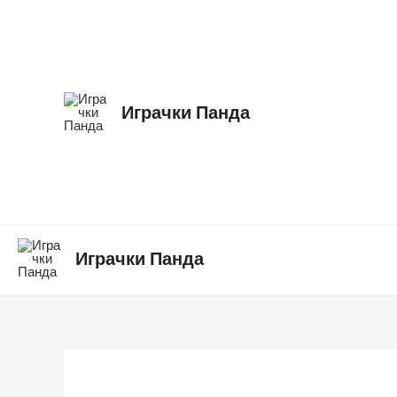
Skip
to
content
Играчки Панда
Играчки Панда