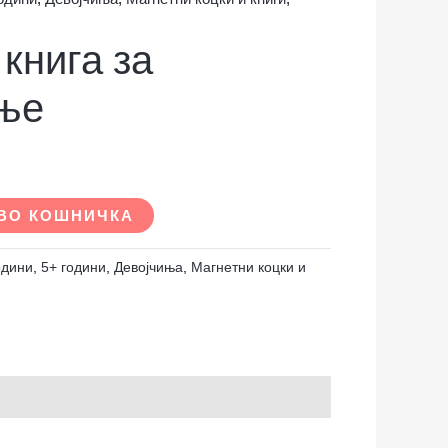
книга за
ње
ВО КОШНИЧКА
одини
,
5+ години
,
Девојчиња
,
Магнетни коцки и