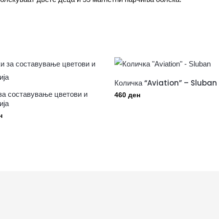
Количка “Aviation” – Sluban
за составување цветови и
460
ден
ија
н
F
I
Y