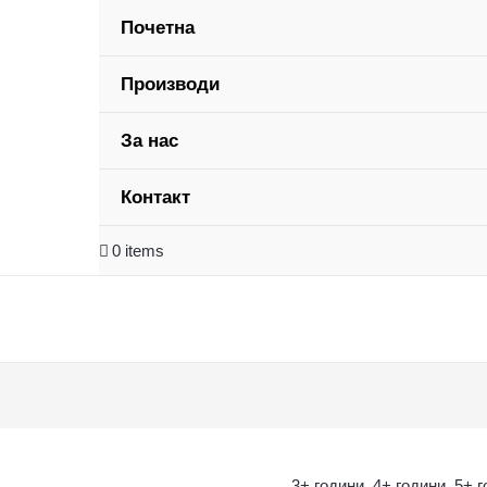
Почетна
Производи
За нас
Контакт
0 items
3+ години
,
4+ години
,
5+ 