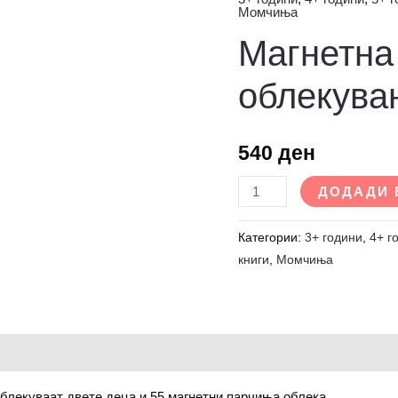
Магнетна
Момчиња
книга
Магнетна 
за
облекување
облекува
количина
540
ден
ДОДАДИ 
Категории:
3+ години
,
4+ г
книги
,
Момчиња
 облекуваат двете деца и 55 магнетни парчиња облека.