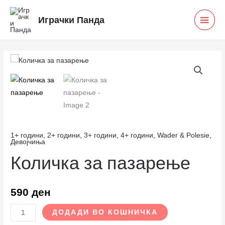
Skip
MAI
Играчки Панда
to
MEN
content
Количка
за
пазарење
количина
1+ години
,
2+ години
,
3+ години
,
4+ години
,
Wader & Polesie
,
Девојчиња
Количка за пазарење
590
ден
ДОДАДИ ВО КОШНИЧКА