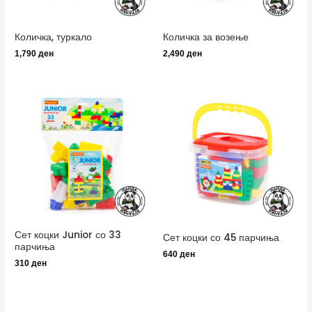
Количка, туркало
Количка за возење
1,790
ден
2,490
ден
Сет коцки Junior со 33
Сет коцки со 45 парчиња
парчиња
640
ден
310
ден