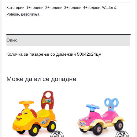
Категории:
1+ години
,
2+ години
,
3+ години
,
4+ години
,
Wader &
Polesie
,
Девојчиња
Опис
Количка за пазарење со димензии 50x42x24цм
Може да ви се допадне