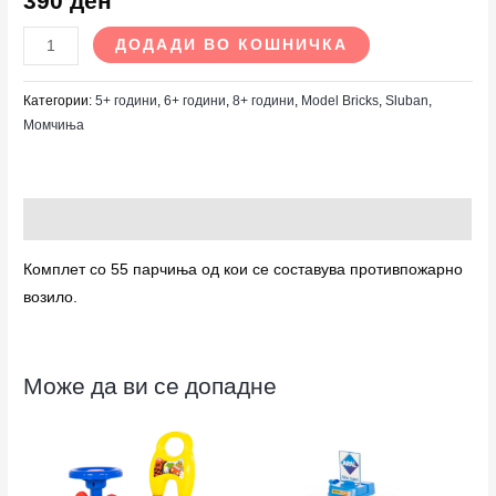
390
ден
ДОДАДИ ВО КОШНИЧКА
Категории:
5+ години
,
6+ години
,
8+ години
,
Model Bricks
,
Sluban
,
Момчиња
Опис
Комплет со 55 парчиња од кои се составува противпожарно
возило.
Може да ви се допадне