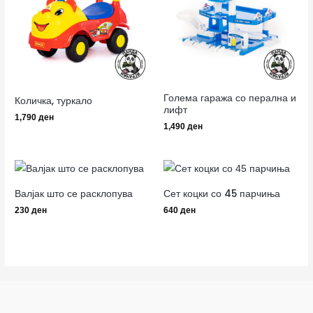
Голема гаража со перална и
Количка, туркало
лифт
1,790
ден
1,490
ден
Валјак што се расклопува
Сет коцки со 45 парчиња
230
ден
640
ден