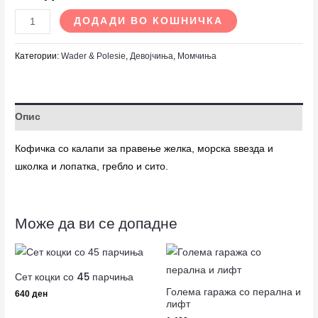
ДОДАДИ ВО КОШНИЧКА
Категории:
Wader & Polesie
,
Девојчиња
,
Момчиња
Опис
Кофичка со калапи за правење желка, морска ѕвезда и
школка и лопатка, гребло и сито.
Може да ви се допадне
Сет коцки со 45 парчиња
Голема гаража со перална и
640
ден
лифт