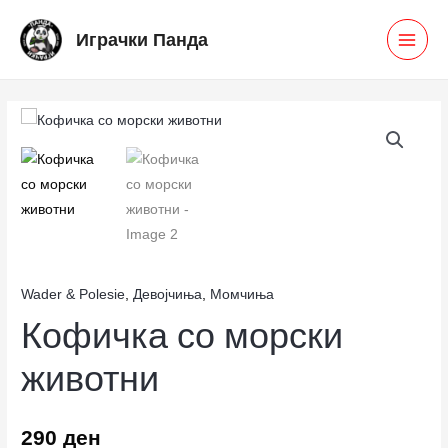
Skip
MAI
Играчки Панда
to
MEN
content
Кофичка
со
морски
животни
количина
Wader & Polesie
,
Девојчиња
,
Момчиња
Кофичка со морски
животни
290
ден