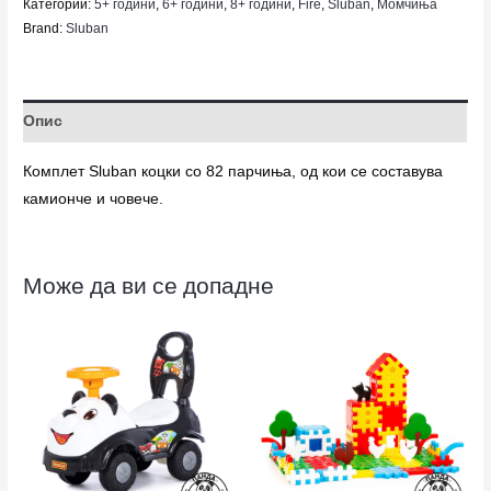
Категории:
5+ години
,
6+ години
,
8+ години
,
Fire
,
Sluban
,
Момчиња
Brand:
Sluban
Опис
Комплет Sluban коцки со 82 парчиња, од кои се составува
камионче и човече.
Може да ви се допадне