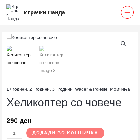
Skip
MAI
Играчки Панда
to
MEN
content
Хеликоптер
со
човече
количина
1+ години
,
2+ години
,
3+ години
,
Wader & Polesie
,
Момчиња
Хеликоптер со човече
290
ден
ДОДАДИ ВО КОШНИЧКА