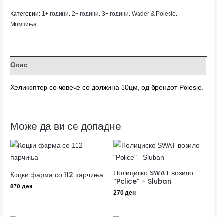
Категории:
1+ години
,
2+ години
,
3+ години
,
Wader & Polesie
,
Момчиња
Опис
Хеликоптер со човече со должина 30цм, од брендот Polesie.
Може да ви се допадне
Полициско SWAT возило
Коцки фарма со 112 парчиња
“Police” – Sluban
870
ден
270
ден