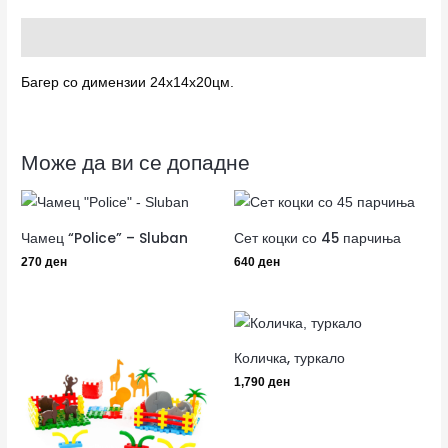
Опис
Багер со димензии 24х14х20цм.
Може да ви се допадне
Чамец “Police” – Sluban
Сет коцки со 45 парчиња
270
ден
640
ден
Количка, туркало
1,790
ден