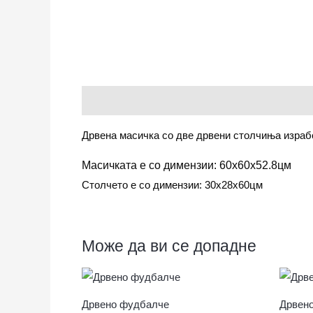
Опис
Дрвена масичка со две дрвени столчиња израбо
Масичката е со димензии: 60х60х52.8цм
Столчето е со димензии: 30х28х60цм
Може да ви се допадне
Дрвено фудбалче
Дрвено