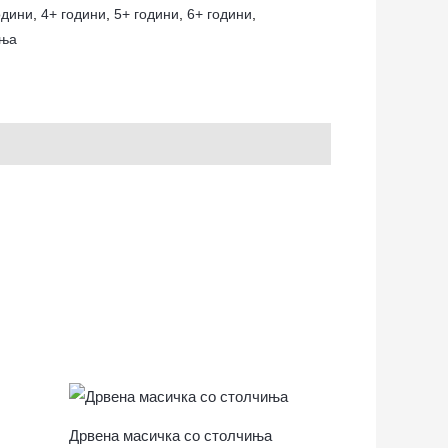
одини
,
4+ години
,
5+ години
,
6+ години
,
ња
Дрвена масичка со столчиња