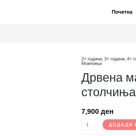
Почетна
2+ години
,
3+ години
,
4+ 
Дрвена
Момчиња
масичка
Дрвена м
со
столчиња
столчиња
количина
7,900
ден
ДОДАДИ 