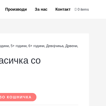
Производи
За нас
Контакт
0 items
години
,
5+ години
,
6+ години
,
Девојчиња
,
Дрвени
,
асичка со
ВО КОШНИЧКА