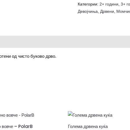
Категории:
2+ години
,
3+ г
Девојчиња
,
Дрвени
,
Момчи
тени од чисто буково дрво.
 вовче – PolarB
Голема дрвена куќа