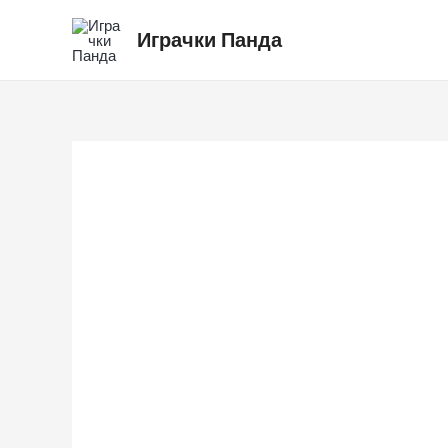
Skip
Играчки Панда
to
content