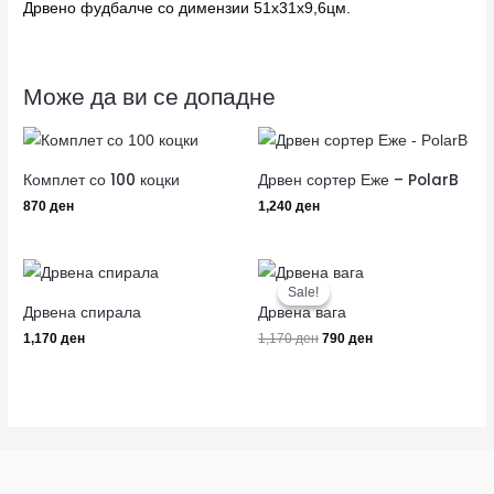
Дрвено фудбалче со димензии 51х31х9,6цм.
Може да ви се допадне
Комплет со 100 коцки
Дрвен сортер Еже – PolarB
870
ден
1,240
ден
Original
Current
price
price
Sale!
Sale!
was:
is:
Дрвена спирала
Дрвена вага
1,170 ден.
790 ден.
1,170
ден
1,170
ден
790
ден