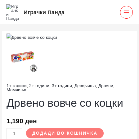
Skip
MAI
Играчки Панда
to
MEN
content
Дрвено
вовче
со
коцки
количина
1+ години
,
2+ години
,
3+ години
,
Девојчиња
,
Дрвени
,
Момчиња
Дрвено вовче со коцки
1,190
ден
ДОДАДИ ВО КОШНИЧКА