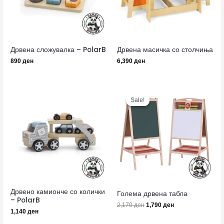
Дрвена сложувалка – PolarB
Дрвена масичка со столчиња
890
ден
6,390
ден
Original
Current
price
price
Sale!
Sale!
was:
is:
2,170 ден.
1,790 ден.
Дрвено камионче со колички
Голема дрвена табла
– PolarB
2,170
ден
1,790
ден
1,140
ден