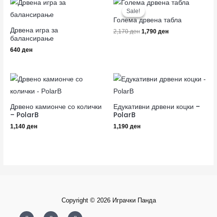
Original
Current
price
price
Sale!
Sale!
was:
is:
Голема дрвена табла
2,170 ден.
1,790 ден.
Дрвена игра за
2,170
ден
1,790
ден
балансирање
640
ден
Дрвено камионче со колички
Едукативни дрвени коцки –
– PolarB
PolarB
1,140
ден
1,190
ден
Copyright © 2026 Играчки Панда
F
I
Y
a
n
o