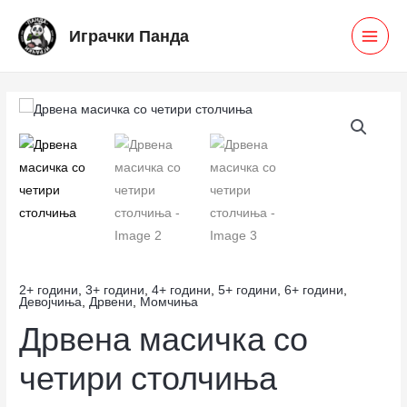
Skip
MAI
Играчки Панда
to
MEN
content
Дрвена
масичка
со
четири
столчиња
количина
2+ години
,
3+ години
,
4+ години
,
5+ години
,
6+ години
,
Девојчиња
,
Дрвени
,
Момчиња
Дрвена масичка со
четири столчиња