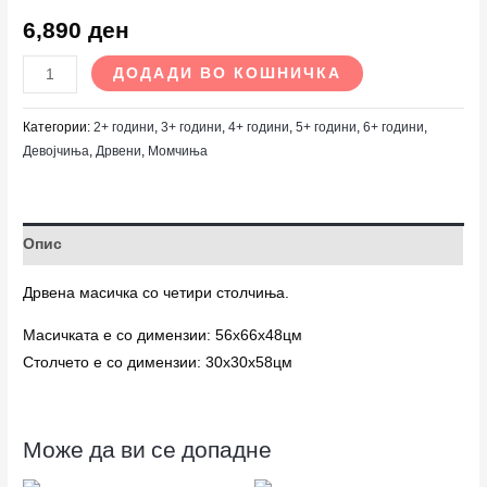
6,890
ден
ДОДАДИ ВО КОШНИЧКА
Категории:
2+ години
,
3+ години
,
4+ години
,
5+ години
,
6+ години
,
Девојчиња
,
Дрвени
,
Момчиња
Опис
Дрвена масичка со четири столчиња.
Масичката е со димензии: 56х66х48цм
Столчето е со димензии: 30х30х58цм
Може да ви се допадне