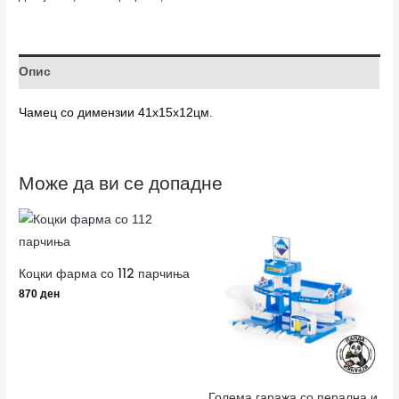
Опис
Чамец со димензии 41х15х12цм.
Може да ви се допадне
Коцки фарма со 112 парчиња
870
ден
Голема гаража со перална и