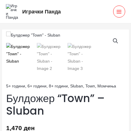
Skip
MAI
Играчки Панда
to
MEN
content
Булдожер
"Town"
-
Sluban
количина
5+ години
,
6+ години
,
8+ години
,
Sluban
,
Town
,
Момчиња
Булдожер “Town” –
Sluban
1,470
ден