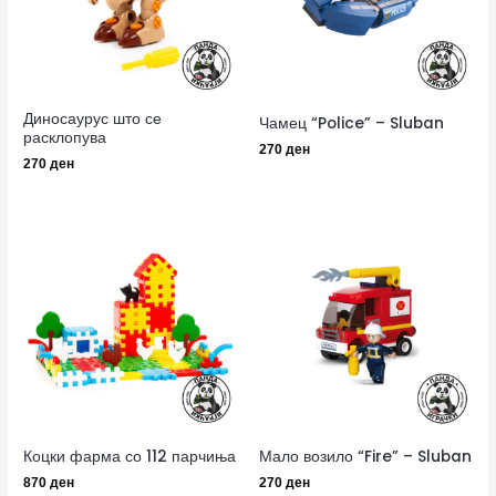
Диносаурус што се
Чамец “Police” – Sluban
расклопува
270
ден
270
ден
Коцки фарма со 112 парчиња
Мало возило “Fire” – Sluban
870
ден
270
ден