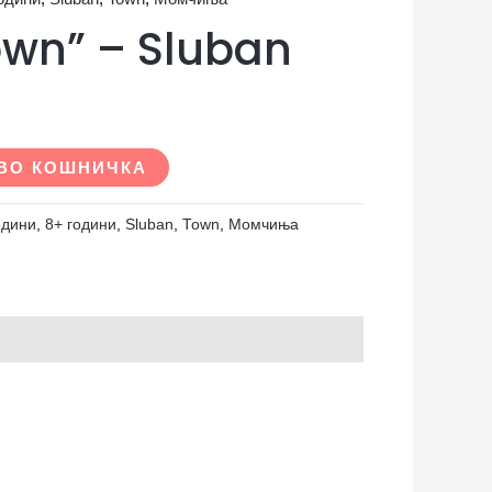
own” – Sluban
ВО КОШНИЧКА
одини
,
8+ години
,
Sluban
,
Town
,
Момчиња