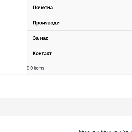
Почетна
Производи
За нас
Контакт
0 items
5+ години
,
6+ години
,
8+ 