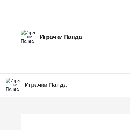
Skip
to
content
Играчки Панда
Играчки Панда