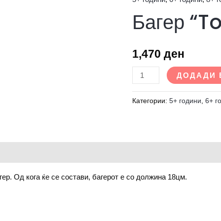
Багер
Багер “T
"Town"
-
Sluban
1,470
ден
количина
ДОДАДИ 
Категории:
5+ години
,
6+ г
ер. Од кога ќе се состави, багерот е со должина 18цм.