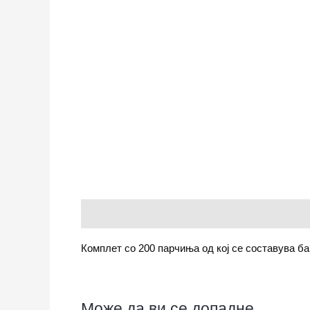
Опис
Комплет со 200 парчиња од кој се составува баг
Може да ви се допадне