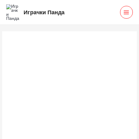
Skip
MAI
Играчки Панда
to
MEN
content
Багер
"Town"
-
Sluban
количина