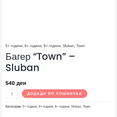
5+ години
,
6+ години
,
8+ години
,
Sluban
,
Town
Багер “Town” –
Sluban
540
ден
ДОДАДИ ВО КОШНИЧКА
Категории:
5+ години
,
6+ години
,
8+ години
,
Sluban
,
Town