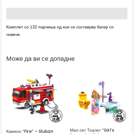
Опис
Комплет со 132 парчиња од кои се составува багер со
човече.
Може да ви се допадне
Мал сет Тоалет “Girl’s
Камион “Fire” – Sluban