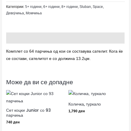
Категории:
5+ години
,
6+ години
,
8+ години
,
Sluban
,
Space
,
Девојчиња
,
Момчиња
Опис
Комплет со 64 парчиња од кои се составува сателит. Кога ќе
се состави, сателитот е со должина 13.2цм.
Може да ви се допадне
Количка, туркало
Сет коцки Junior со 93
1,790
ден
парчиња
740
ден