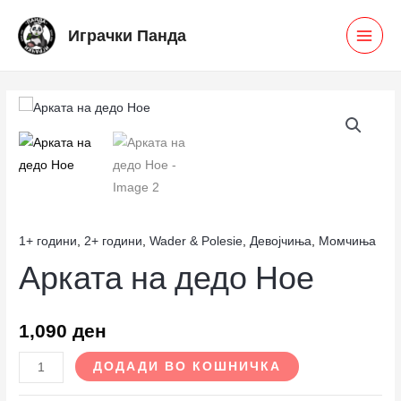
Skip
MAI
Играчки Панда
to
MEN
content
Арката
на
дедо
Ное
количина
1+ години
,
2+ години
,
Wader & Polesie
,
Девојчиња
,
Момчиња
Арката на дедо Ное
1,090
ден
ДОДАДИ ВО КОШНИЧКА