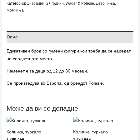
Категории:
1+ години
,
2+ години
,
Wader & Polesie
,
Девојчиња
,
Момчиња
Опис
Едукативен брод со гумени фигури кои треба да се наредат
на соодветното место.
Наменет е за деца од 12 до 36 месеци.
Се произведува во Европа, од брендот Polesie.
Може да ви се допадне
Количка, туркало
Количка, туркало
1,790
ден
1,790
ден