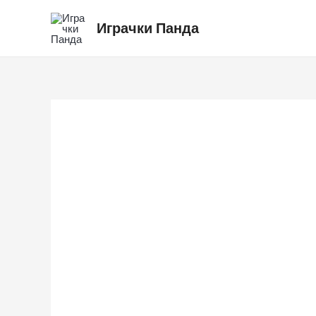
Skip
Играчки Панда
to
content