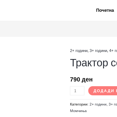
Почетна
2+ години
,
3+ години
,
4+ 
Трактор
Трактор с
со
приколка
количина
790
ден
ДОДАДИ 
Категории:
2+ години
,
3+ г
Момчиња