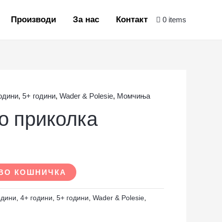
Производи
За нас
Контакт
0 items
години
,
5+ години
,
Wader & Polesie
,
Момчиња
о приколка
ВО КОШНИЧКА
одини
,
4+ години
,
5+ години
,
Wader & Polesie
,