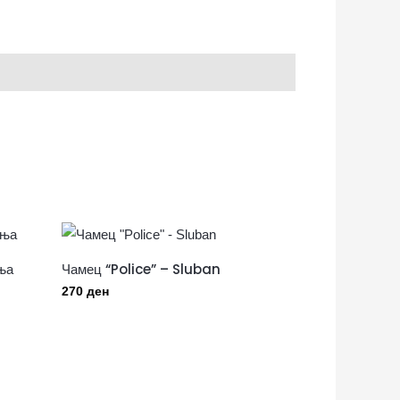
ња
Чамец “Police” – Sluban
270
ден