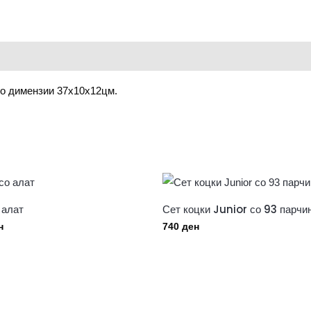
со димензии 37х10х12цм.
 алат
Сет коцки Junior со 93 парчи
н
740
ден