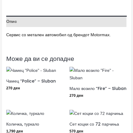
Опис
Сервис со метален автомобил од брендот Motormax.
Може да ви се допадне
Чамец “Police” – Sluban
Мало возило “Fire” – Sluban
270
ден
270
ден
Количка, туркало
Сет коцки со 72 парчиња
1,790
ден
570
ден