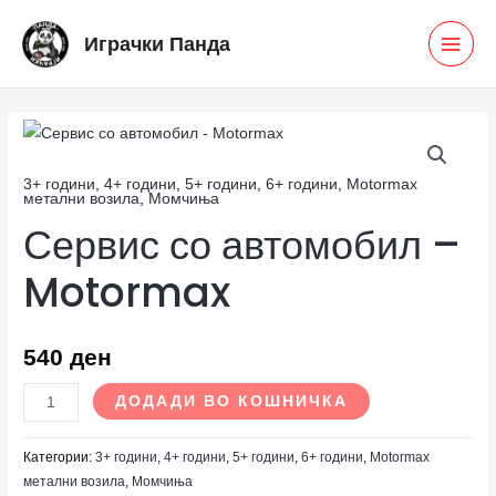
Skip
MAI
Играчки Панда
to
MEN
content
Сервис
со
3+ години
,
4+ години
,
5+ години
,
6+ години
,
Motormax
автомобил
метални возила
,
Момчиња
-
Сервис со автомобил –
Motormax
количина
Motormax
540
ден
ДОДАДИ ВО КОШНИЧКА
Категории:
3+ години
,
4+ години
,
5+ години
,
6+ години
,
Motormax
метални возила
,
Момчиња