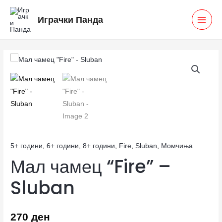
Skip
MAI
Играчки Панда
to
MEN
content
Мал
чамец
"Fire"
-
Sluban
количина
5+ години
,
6+ години
,
8+ години
,
Fire
,
Sluban
,
Момчиња
Мал чамец “Fire” –
Sluban
270
ден