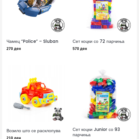
Чамец “Police” – Sluban
Сет коцки со 72 парчиња
270
ден
570
ден
Сет коцки Junior со 93
Возило што се расклопува
парчиња
210
ден