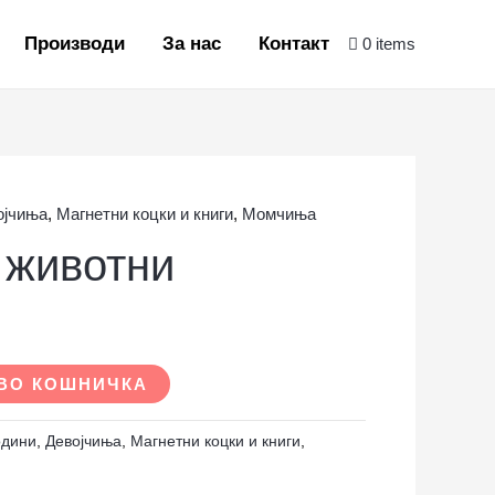
Производи
За нас
Контакт
0 items
ојчиња
,
Магнетни коцки и книги
,
Момчиња
 животни
ВО КОШНИЧКА
одини
,
Девојчиња
,
Магнетни коцки и книги
,