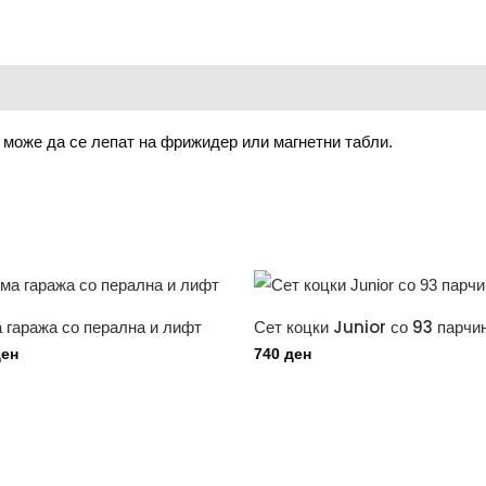
и може да се лепат на фрижидер или магнетни табли.
 гаража со перална и лифт
Сет коцки Junior со 93 парчи
ен
740
ден