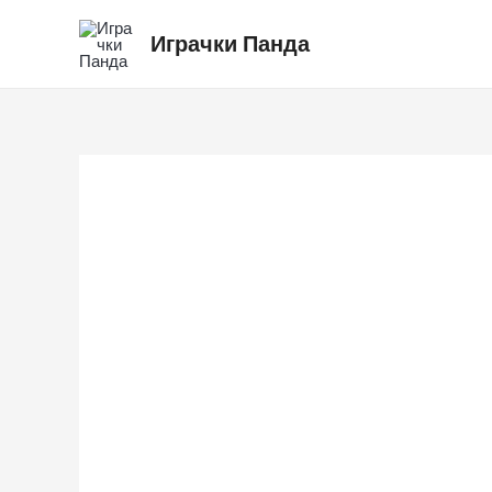
Skip
Играчки Панда
to
content