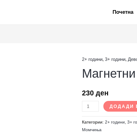
Почетна
2+ години
,
3+ години
,
Дев
Магнетни
Магнетни
животни
количина
230
ден
ДОДАДИ 
Категории:
2+ години
,
3+ г
Момчиња