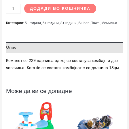
ДОДАДИ ВО КОШНИЧКА
Категории:
5+ години
,
6+ години
,
8+ години
,
Sluban
,
Town
,
Момчиња
Опис
Комплет со 229 парчиња од кој се составува комбајн и две
човечиња. Кога ќе се состави комбајнот е со должина 18цм.
Може да ви се допадне