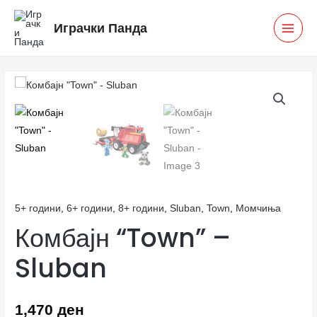
Skip
MAI
Играчки Панда
to
MEN
content
Комбајн
"Town"
-
Sluban
количина
5+ години
,
6+ години
,
8+ години
,
Sluban
,
Town
,
Момчиња
Комбајн “Town” –
Sluban
1,470
ден