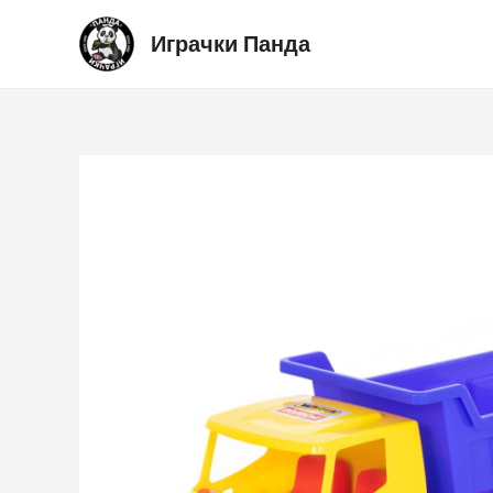
Skip
Играчки Панда
to
content