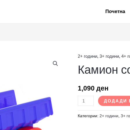
Почетна
2+ години
,
3+ години
,
4+ 
Камион
Камион с
со
должина
51цм
1,090
ден
количина
ДОДАДИ 
Категории:
2+ години
,
3+ г