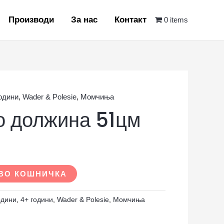
Производи
За нас
Контакт
0 items
години
,
Wader & Polesie
,
Момчиња
о должина 51цм
ВО КОШНИЧКА
одини
,
4+ години
,
Wader & Polesie
,
Момчиња