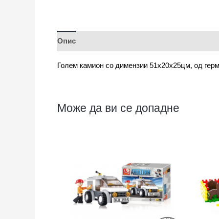
Опис
Голем камион со димензии 51х20х25цм, од герм
Може да ви се допадне