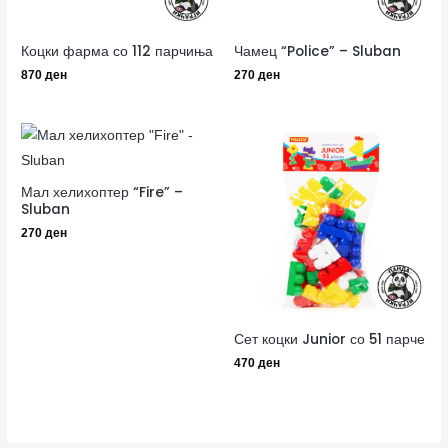
Коцки фарма со 112 парчиња
Чамец “Police” – Sluban
870
ден
270
ден
Мал хелихоптер “Fire” –
Sluban
270
ден
Сет коцки Junior со 51 парче
470
ден