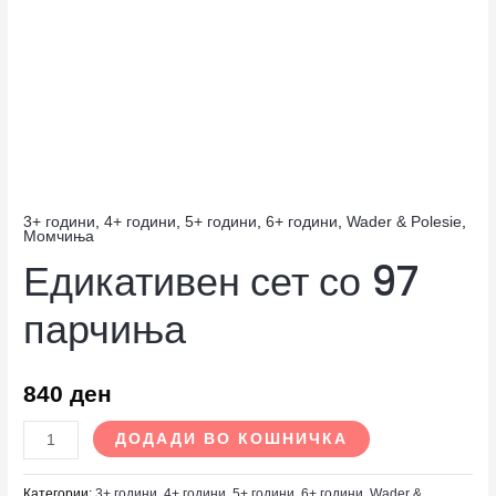
3+ години
,
4+ години
,
5+ години
,
6+ години
,
Wader & Polesie
,
Момчиња
Едикативен сет со 97
парчиња
840
ден
ДОДАДИ ВО КОШНИЧКА
Категории:
3+ години
,
4+ години
,
5+ години
,
6+ години
,
Wader &